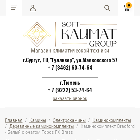
0
Магазин климатической техники
г.Сургут, ТЦ "Гулливер", ул.Маяковского 57
+ 7 (3462) 60-74-64
______________________________
г.Тюмень
+ 7 (9222) 53-74-64
заказать звонок
Главная
  /  
Камины
  /  
Электрокамины
  /  
Каминокомплекты
/  
Деревянные каминокомплекты
  /  Каминокомплект Bradford 
- Белый с очагом Fobos FX Brass