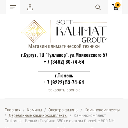
0
Магазин климатической техники
г.Сургут, ТЦ "Гулливер", ул.Маяковского 57
+ 7 (3462) 60-74-64
______________________________
г.Тюмень
+ 7 (9222) 53-74-64
заказать звонок
Главная
  /  
Камины
  /  
Электрокамины
  /  
Каминокомплекты
/  
Деревянные каминокомплекты
  /  Каминокомплект 
California - Белый (Глубина 380) с очагом Cassette 600 NH