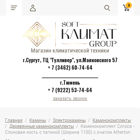
0
Магазин климатической техники
г.Сургут, ТЦ "Гулливер", ул.Маяковского 57
+ 7 (3462) 60-74-64
______________________________
г.Тюмень
+ 7 (9222) 53-74-64
заказать звонок
Главная
  /  
Камины
  /  
Электрокамины
  /  
Каминокомплекты
/  
Деревянные каминокомплекты
  /  Каминокомплект Corsica - 
Слоновая кость с патиной (Ширина 1100) с очагом Atherton