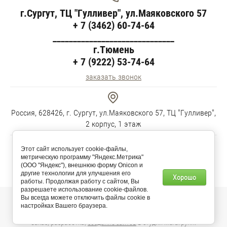
г.Сургут, ТЦ "Гулливер", ул.Маяковского 57
+ 7 (3462) 60-74-64
______________________________
г.Тюмень
+ 7 (9222) 53-74-64
заказать звонок
Россия, 628426, г. Сургут, ул.Маяковского 57, ТЦ "Гулливер",
2 корпус, 1 этаж
Этот сайт использует cookie-файлы,
метрическую программу "Яндекс.Метрика"
Пн-Пт 10:00-19:00 Сб-Вс 11:00-18:00
(ООО "Яндекс"), внешнюю форму Onicon и
другие технологии для улучшения его
Хорошо
работы. Продолжая работу с сайтом, Вы
разрешаете использование cookie-файлов.
Вы всегда можете отключить файлы cookie в
© 2025 “Soft-КЛИМАТ Group”
настройках Вашего браузера.
Заказ, разработка,
создание сайтов
в студии Мегагрупп.