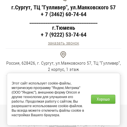
г.Сургут, ТЦ "Гулливер", ул.Маяковского 57
+ 7 (3462) 60-74-64
______________________________
г.Тюмень
+ 7 (9222) 53-74-64
заказать звонок
Россия, 628426, г. Сургут, ул.Маяковского 57, ТЦ "Гулливер",
2 корпус, 1 этаж
Этот сайт использует cookie-файлы,
метрическую программу "Яндекс.Метрика"
Пн-Пт 10:00-19:00 Сб-Вс 11:00-18:00
(ООО "Яндекс"), внешнюю форму Onicon и
другие технологии для улучшения его
Хорошо
работы. Продолжая работу с сайтом, Вы
разрешаете использование cookie-файлов.
Вы всегда можете отключить файлы cookie в
© 2025 “Soft-КЛИМАТ Group”
настройках Вашего браузера.
Заказ, разработка,
создание сайтов
в студии Мегагрупп.