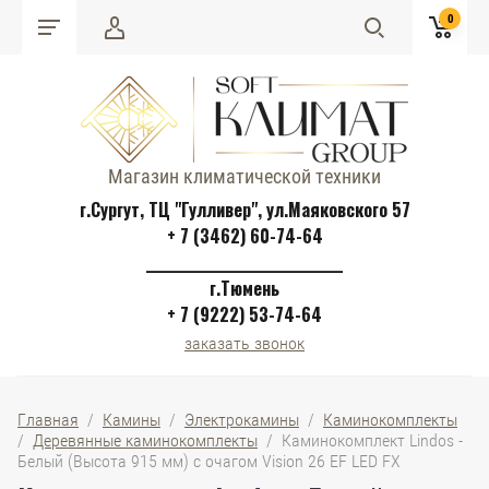
0
Магазин климатической техники
г.Сургут, ТЦ "Гулливер", ул.Маяковского 57
+ 7 (3462) 60-74-64
______________________________
г.Тюмень
+ 7 (9222) 53-74-64
заказать звонок
Главная
  /  
Камины
  /  
Электрокамины
  /  
Каминокомплекты
/  
Деревянные каминокомплекты
  /  Каминокомплект Lindos - 
Белый (Высота 915 мм) с очагом Vision 26 EF LED FX