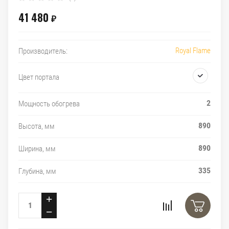
41 480
₽
Royal Flame
Производитель:
Цвет портала
2
Мощность обогрева
890
Высота, мм
890
Ширина, мм
335
Глубина, мм
+
−