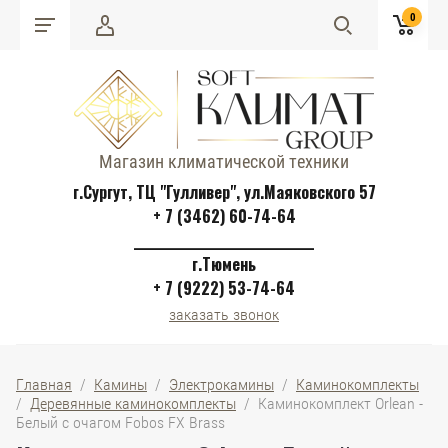
0
Магазин климатической техники
г.Сургут, ТЦ "Гулливер", ул.Маяковского 57
+ 7 (3462) 60-74-64
______________________________
г.Тюмень
+ 7 (9222) 53-74-64
заказать звонок
Главная
  /  
Камины
  /  
Электрокамины
  /  
Каминокомплекты
/  
Деревянные каминокомплекты
  /  Каминокомплект Orlean - 
Белый с очагом Fobos FX Brass