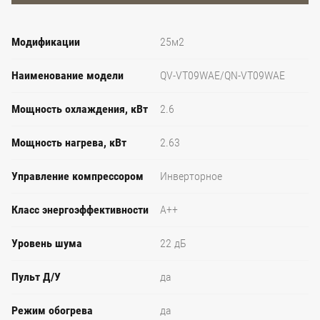
Модификации
25м2
Наименование модели
QV-VT09WAE/QN-VT09WAE
Мощность охлаждения, кВт
2.6
Мощность нагрева, кВт
2.63
Управление компрессором
Инверторное
Класс энергоэффективности
A++
Уровень шума
22 дБ
Пульт Д/У
да
Режим обогрева
да