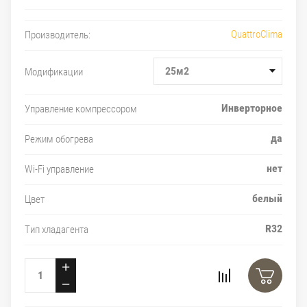
QuattroClima
Производитель:
25м2
Модификации
Инверторное
Управление компрессором
да
Режим обогрева
нет
Wi-Fi управление
белый
Цвет
R32
Тип хладагента
+
−