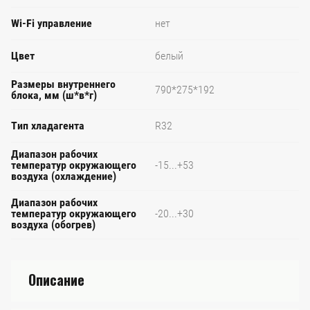
Wi-Fi управление
нет
Цвет
белый
Размеры внутреннего
790*275*192
блока, мм (ш*в*г)
Тип хладагента
R32
Диапазон рабочих
температур окружающего
-15...+53
воздуха (охлаждение)
Диапазон рабочих
температур окружающего
-20...+30
воздуха (обогрев)
Описание