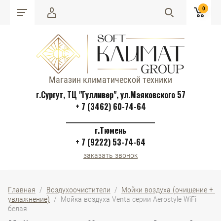
0
Магазин климатической техники
г.Сургут, ТЦ "Гулливер", ул.Маяковского 57
+ 7 (3462) 60-74-64
______________________________
г.Тюмень
+ 7 (9222) 53-74-64
заказать звонок
Главная
  /  
Воздухоочистители
  /  
Мойки воздуха (очищение + 
увлажнение)
  /  Мойка воздуха Venta серии Aerostyle WiFi 
белая