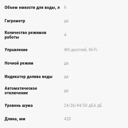
Объем емкости для воды, л
9
Гигрометр
да
Количество режимов
4
работы
Управление
ЖК-дисплей, Wi-Fi
Ночной режим
да
Индикатор долива воды
да
Автоматическое
да
отключение
Уровень шума
24/36/44/50 дБА дБ
Длина, мм
420